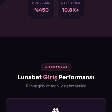
HOŞ GELDIN
OYUN SAYISI
%450
10.8K+
📊 RAKAMLAR
Lunabet
Giriş
Performansı
Resmi giriş ve mobil giriş hız verileri
👥