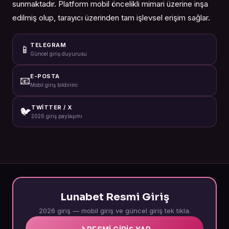
sunmaktadır. Platform mobil öncelikli mimari üzerine inşa
edilmiş olup, tarayıcı üzerinden tam işlevsel erişim sağlar.
TELEGRAM
📱
Güncel giriş duyurusu
E-POSTA
📧
Mobil giriş bildirimi
TWITTER / X
🐦
2026 giriş paylaşımı
Lunabet Resmi Giriş
2026 giriş — mobil giriş ve güncel giriş tek tıkla.