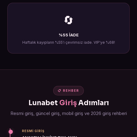
🔄
%55 İADE
Haftalık kayıpların %55'i çevrimsiz iade. VIP'ye %68!
📋 REHBER
Lunabet
Giriş
Adımları
Resmi giriş, güncel giriş, mobil giriş ve 2026 giriş rehberi
RESMI GIRIŞ