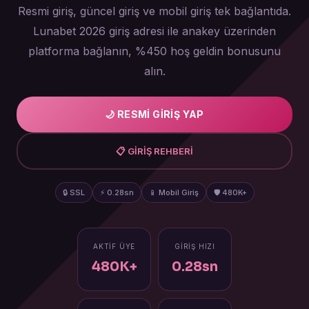
Resmi giriş, güncel giriş ve mobil giriş tek bağlantıda.
Lunabet 2026 giriş adresi ile anakey üzerinden
platforma bağlanın, %450 hoş geldin bonusunu
alın.
🌙 RESMI GIRIŞ YAP
📋 GIRIŞ REHBERI
🔒 SSL
⚡ 0.28sn
📱 Mobil Giriş
🛡️ 480K+
AKTIF ÜYE
GIRIŞ HIZI
480K+
0.28sn