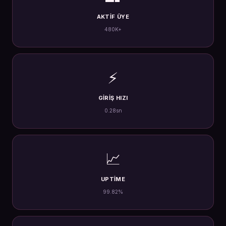
AKTIF ÜYE
480K+
⚡
GIRIŞ HIZI
0.28sn
📈
UPTIME
99.82%