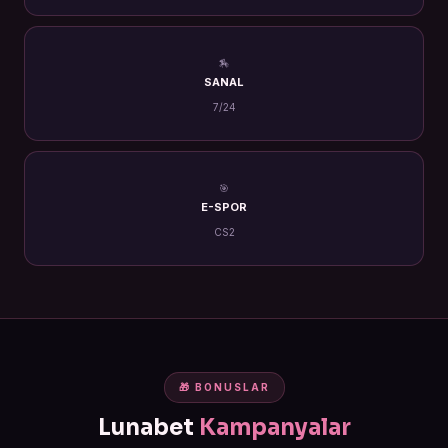
🏇
SANAL
7/24
🎯
E-SPOR
CS2
🎁 BONUSLAR
Lunabet
Kampanyalar