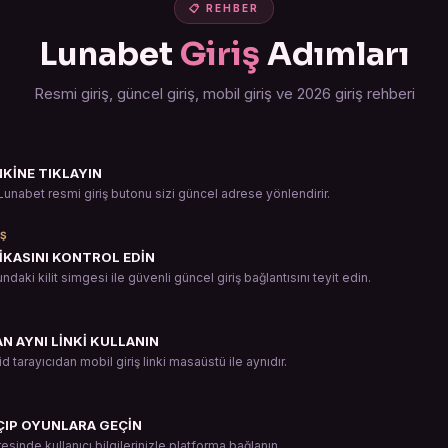
📋 REHBER
Lunabet
Giriş
Adımları
Resmi giriş, güncel giriş, mobil giriş ve 2026 giriş rehberi
NKINE TIKLAYIN
unabet resmi giriş butonu sizi güncel adrese yönlendirir.
IŞ
IKASINI KONTROL EDIN
aki kilit simgesi ile güvenli güncel giriş bağlantısını teyit edin.
N AYNI LINKI KULLANIN
 tarayıcıdan mobil giriş linki masaüstü ile aynıdır.
IP OYUNLARA GEÇIN
esinde kullanıcı bilgilerinizle platforma bağlanın.