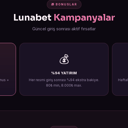
🎁 BONUSLAR
Lunabet
Kampanyalar
Güncel giriş sonrası aktif fırsatlar
💰
%94 YATIRIM
onus +
Her resmi giriş sonrası %94 ekstra bakiye.
Haftal
80₺ min, 8.000₺ max.