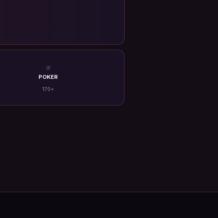
🃏
POKER
170+