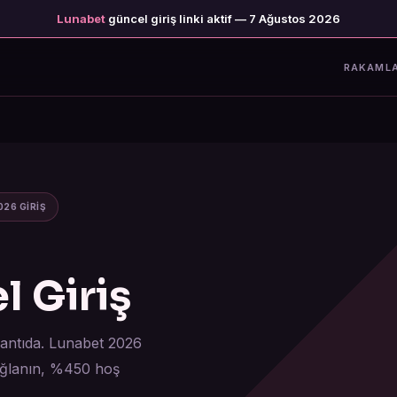
Lunabet
güncel giriş linki aktif —
7 Ağustos 2026
RAKAML
026 GIRIŞ
 Giriş
ğlantıda. Lunabet 2026
bağlanın, %450 hoş