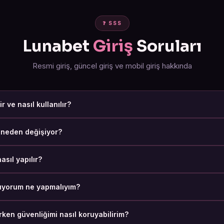
❓ SSS
Lunabet
Giriş
Soruları
Resmi giriş, güncel giriş ve mobil giriş hakkında
 ve nasıl kullanılır?
ormun güncel resmi giriş adresini ifade eder. Bu sayfadaki doğrulan
i neden değişiyor?
rişebilirsiniz.
nan erişim engellemeleri nedeniyle Lunabet giriş adresleri düzenli o
asıl yapılır?
sayfadan her zaman güncel giriş adresine ulaşabilirsiniz.
ni mobil tarayıcınızdan kullanabilirsiniz. iOS ve Android için mobil uy
ıyorum ne yapmalıyım?
ullandığınızdan emin olun. DNS ayarlarınızı Google DNS (8.8.8.8) olar
ken güvenliğimi nasıl koruyabilirim?
ederse 7/24 canlı destek ile iletişime geçin.