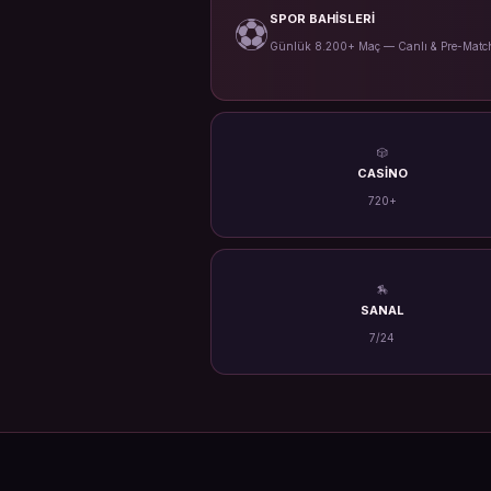
⚽
SPOR BAHISLERI
Günlük 8.200+ Maç — Canlı & Pre-Matc
🎲
CASINO
720+
🏇
SANAL
7/24