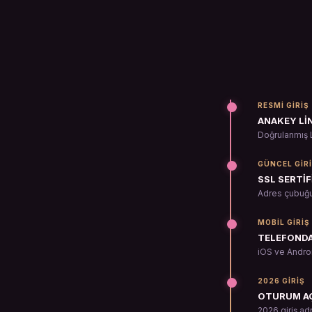
RESMI GIRIŞ
ANAKEY LI
Doğrulanmış L
GÜNCEL GIR
SSL SERTIF
Adres çubuğund
MOBIL GIRIŞ
TELEFONDA
iOS ve Android
2026 GIRIŞ
OTURUM AÇ
2026 giriş adr