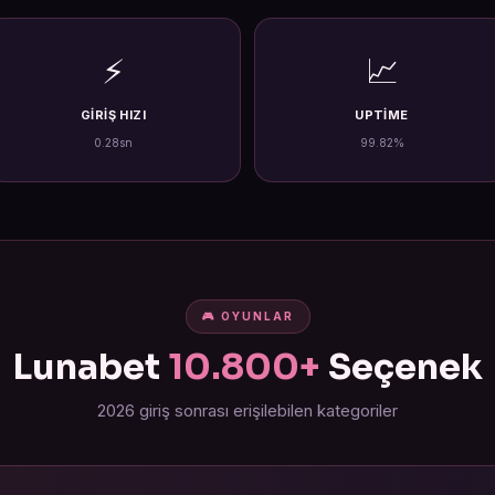
⚡
📈
GIRIŞ HIZI
UPTIME
0.28sn
99.82%
🎮 OYUNLAR
Lunabet
10.800+
Seçenek
2026 giriş sonrası erişilebilen kategoriler