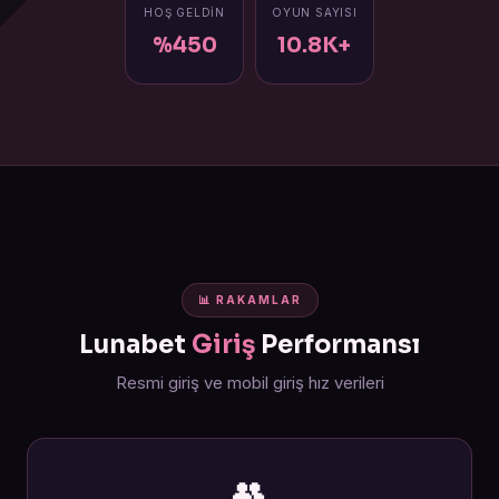
HOŞ GELDIN
OYUN SAYISI
%450
10.8K+
📊 RAKAMLAR
Lunabet
Giriş
Performansı
Resmi giriş ve mobil giriş hız verileri
👥