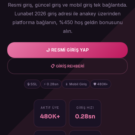
Resmi giriş, güncel giriş ve mobil giriş tek bağlantıda.
Lunabet 2026 giriş adresi ile anakey üzerinden
platforma bağlanın, %450 hoş geldin bonusunu
alın.
🌙 RESMI GIRIŞ YAP
📋 GIRIŞ REHBERI
🔒 SSL
⚡ 0.28sn
📱 Mobil Giriş
🛡️ 480K+
AKTIF ÜYE
GIRIŞ HIZI
480K+
0.28sn