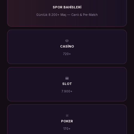
SPOR BAHISLERI
Günlük 8.200+ Maç — Canlı & Pre-Match
🎲
CASINO
720+
🎰
SLOT
7.900+
🃏
POKER
170+