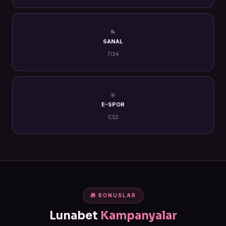
🏇
SANAL
7/24
🎯
E-SPOR
CS2
🎁 BONUSLAR
Lunabet
Kampanyalar