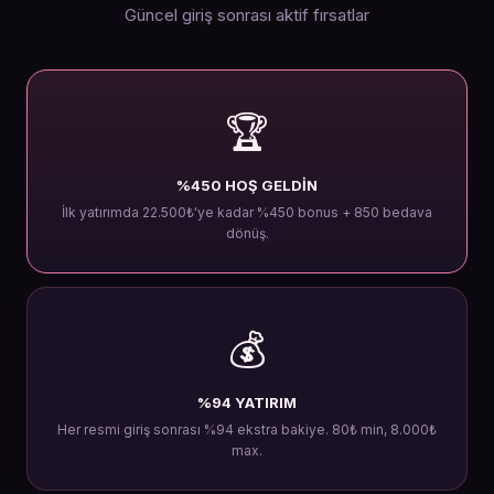
Güncel giriş sonrası aktif fırsatlar
🏆
%450 HOŞ GELDIN
İlk yatırımda 22.500₺'ye kadar %450 bonus + 850 bedava
dönüş.
💰
%94 YATIRIM
Her resmi giriş sonrası %94 ekstra bakiye. 80₺ min, 8.000₺
max.