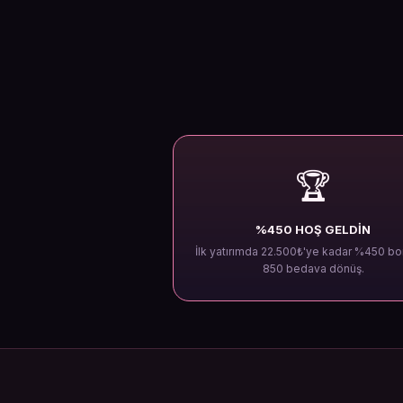
🏆
%450 HOŞ GELDIN
İlk yatırımda 22.500₺'ye kadar %450 b
850 bedava dönüş.