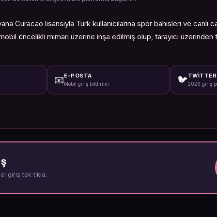
na Curacao lisansıyla Türk kullanıcılarına spor bahisleri ve canlı c
obil öncelikli mimari üzerine inşa edilmiş olup, tarayıcı üzerinden 
E-POSTA
TWITTER 
📧
🐦
Mobil giriş bildirimi
2026 giriş p
iş
 giriş tek tıkla.