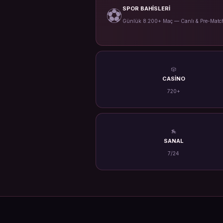
⚽
SPOR BAHISLERI
Günlük 8.200+ Maç — Canlı & Pre-Matc
🎲
CASINO
720+
🏇
SANAL
7/24