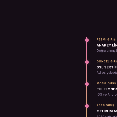
RESMI GIRIŞ
ANAKEY LI
Doğrulanmış L
GÜNCEL GIR
SSL SERTIF
Adres çubuğund
MOBIL GIRIŞ
TELEFONDA
iOS ve Android
2026 GIRIŞ
OTURUM AÇ
2026 giriş adr