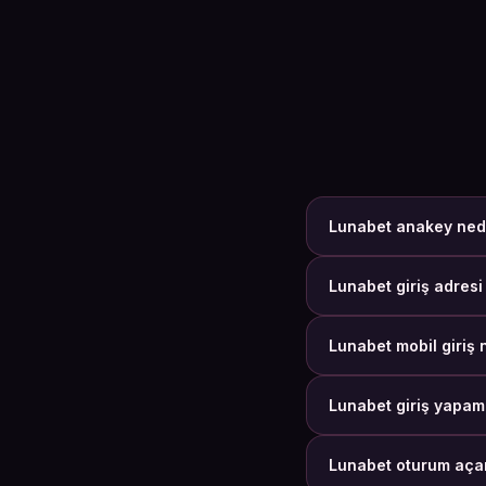
Lunabet anakey nedir
Lunabet anakey, platf
Lunabet giriş adres
anakey adresine 7/24 e
BTK tarafından uygula
Lunabet mobil giriş n
güncellenmektedir. Bu 
Aynı güncel giriş linki
Lunabet giriş yapam
Güncel giriş linkini k
Lunabet oturum açar
kullanın. Sorun devam 