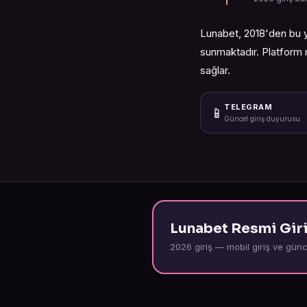
Lunabet, 2018'den bu ya
sunmaktadır. Platform m
sağlar.
TELEGRAM
📱
Güncel giriş duyurusu
Lunabet Resmi Gir
2026 giriş — mobil giriş ve güncel