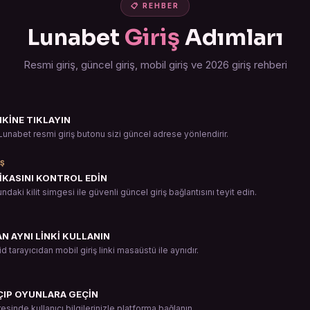
📋 REHBER
Lunabet
Giriş
Adımları
Resmi giriş, güncel giriş, mobil giriş ve 2026 giriş rehberi
NKINE TIKLAYIN
unabet resmi giriş butonu sizi güncel adrese yönlendirir.
IŞ
IKASINI KONTROL EDIN
aki kilit simgesi ile güvenli güncel giriş bağlantısını teyit edin.
N AYNI LINKI KULLANIN
 tarayıcıdan mobil giriş linki masaüstü ile aynıdır.
IP OYUNLARA GEÇIN
esinde kullanıcı bilgilerinizle platforma bağlanın.