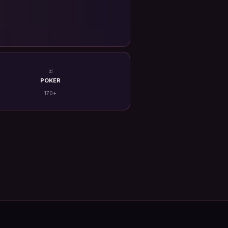
🃏
POKER
170+